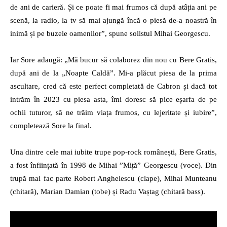
de ani de carieră. Și ce poate fi mai frumos că după atâția ani pe
scenă, la radio, la tv să mai ajungă încă o piesă de-a noastră în
inimă și pe buzele oamenilor”, spune solistul Mihai Georgescu.
Iar Sore adaugă: „Mă bucur să colaborez din nou cu Bere Gratis,
după ani de la „Noapte Caldă”. Mi-a plăcut piesa de la prima
ascultare, cred că este perfect completată de Cabron și dacă tot
intrăm în 2023 cu piesa asta, îmi doresc să pice eșarfa de pe
ochii tuturor, să ne trăim viața frumos, cu lejeritate și iubire”,
completează Sore la final.
Una dintre cele mai iubite trupe pop-rock românești, Bere Gratis,
a fost înființată în 1998 de Mihai ”Miță” Georgescu (voce). Din
trupă mai fac parte Robert Anghelescu (clape), Mihai Munteanu
(chitară), Marian Damian (tobe) și Radu Vaștag (chitară bass).