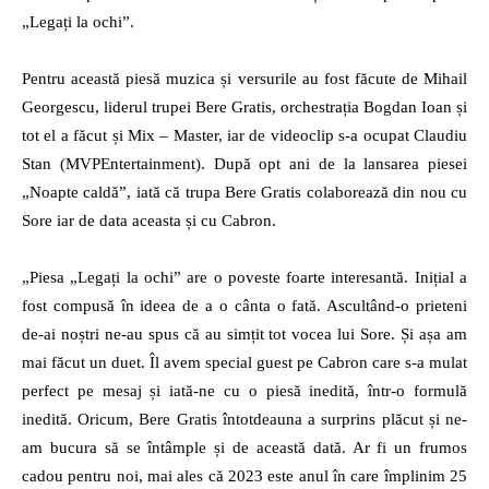
„Legați la ochi”.
Pentru această piesă muzica și versurile au fost făcute de Mihail
Georgescu, liderul trupei Bere Gratis, orchestrația Bogdan Ioan și
tot el a făcut și Mix – Master, iar de videoclip s-a ocupat Claudiu
Stan (MVPEntertainment). După opt ani de la lansarea piesei
„Noapte caldă”, iată că trupa Bere Gratis colaborează din nou cu
Sore iar de data aceasta și cu Cabron.
„Piesa „Legați la ochi” are o poveste foarte interesantă. Inițial a
fost compusă în ideea de a o cânta o fată. Ascultând-o prieteni
de-ai noștri ne-au spus că au simțit tot vocea lui Sore. Și așa am
mai făcut un duet. Îl avem special guest pe Cabron care s-a mulat
perfect pe mesaj și iată-ne cu o piesă inedită, într-o formulă
inedită. Oricum, Bere Gratis întotdeauna a surprins plăcut și ne-
am bucura să se întâmple și de această dată. Ar fi un frumos
cadou pentru noi, mai ales că 2023 este anul în care împlinim 25