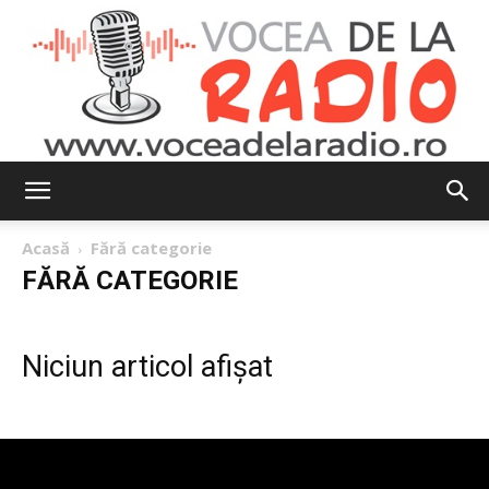
Vocea
Acasă
Fără categorie
FĂRĂ CATEGORIE
de
Niciun articol afișat
la