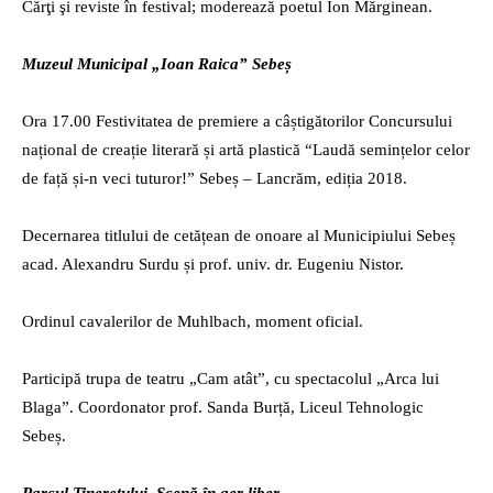
Cărţi şi reviste în festival; moderează poetul Ion Mărginean.
Muzeul Municipal „Ioan Raica” Sebeș
Ora 17.00 Festivitatea de premiere a câștigătorilor Concursului
național de creație literară și artă plastică “Laudă semințelor celor
de față și-n veci tuturor!” Sebeș – Lancrăm, ediția 2018.
Decernarea titlului de cetățean de onoare al Municipiului Sebeș
acad. Alexandru Surdu și prof. univ. dr. Eugeniu Nistor.
Ordinul cavalerilor de Muhlbach, moment oficial.
Participă trupa de teatru „Cam atât”, cu spectacolul „Arca lui
Blaga”. Coordonator prof. Sanda Burță, Liceul Tehnologic
Sebeș.