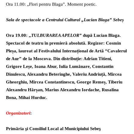
Ora 11.00: „Flori pentru Blaga”. Moment poetic.
Sala de spectacole a Centrului Cultural „Lucian Blaga” Sebeș
Ora 19.00: „
TULBURAREA APELOR”
după Lucian Blaga.
Spectacol de teatru în premieră absolută. Regizor: Cosmin
Pleșa, laureat al Festivalului Internațional de Artă “Cavalerul
de Aur” de la Moscova. Din distribuție: Adrian Titieni,
Grigore Leșe, Ioana Abur, Iulia Lumânare, Constantin
Dinulescu, Alexandru Beteringhe, Valeriu Andriuță, Mircea
Gheorghiu, Mircea Constantinescu, George Remeș, Tiberiu
Alexandru Hârșan, Marius Alexandru Iordache, Rusalina
Bona, Mihai Hurduc.
Organizatori
:
Primăria şi Consiliul Local al Municipiului Sebeş