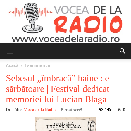
Vocea
Acasă
Evenimente
Sebeșul „îmbracă” haine de
de
sărbătoare | Festival dedicat
memoriei lui Lucian Blaga
la
149
De către
-
0
8 mai 2018
Vocea de la Radio