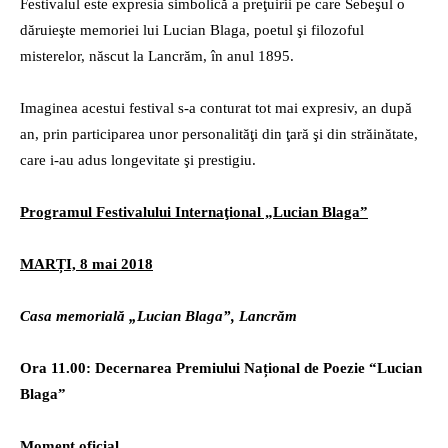
Festivalul este expresia simbolică a preţuirii pe care Sebeşul o
dăruieşte memoriei lui Lucian Blaga, poetul şi filozoful
misterelor, născut la Lancrăm, în anul 1895.
Imaginea acestui festival s-a conturat tot mai expresiv, an după
an, prin participarea unor personalităţi din ţară şi din străinătate,
care i-au adus longevitate şi prestigiu.
Programul Festivalului Internaţional „Lucian Blaga”
MARȚI, 8 mai 2018
Casa memorială „Lucian Blaga”, Lancrăm
Ora 11.00: Decernarea Premiului Național de Poezie
“
Lucian
Blaga”
Moment oficial.