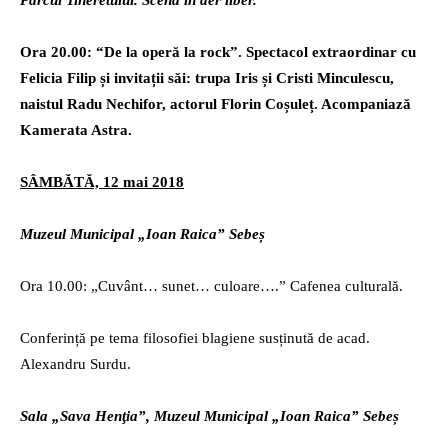
Parcul Tineretului. Scenă în aer liber.
Ora 20.00: “De la operă la rock”. Spectacol extraordinar cu
Felicia Filip și invitații săi: trupa Iris și Cristi Minculescu,
naistul Radu Nechifor, actorul Florin Coșuleț. Acompaniază
Kamerata Astra.
SÂMBĂTĂ, 12 mai 2018
Muzeul Municipal „Ioan Raica” Sebeș
Ora 10.00: „Cuvânt… sunet… culoare….” Cafenea culturală.
Conferință pe tema filosofiei blagiene susținută de acad.
Alexandru Surdu.
Sala „Sava Henţia”, Muzeul Municipal „Ioan Raica” Sebeș