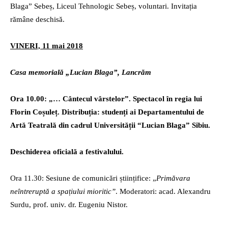
Blaga” Sebeș, Liceul Tehnologic Sebeș, voluntari. Invitația
rămâne deschisă.
VINERI, 11 mai 2018
Casa memorială „Lucian Blaga”, Lancrăm
Ora 10.00: „… Cântecul vârstelor”. Spectacol în regia lui
Florin Coșuleț. Distribuția: studenți ai Departamentului de
Artă Teatrală din cadrul Universității
“
Lucian Blaga” Sibiu.
Deschiderea oficială a festivalului.
Ora 11.30: Sesiune de comunicări științifice: „
Primăvara
neîntreruptă a spațiului mioritic”
. Moderatori: acad. Alexandru
Surdu, prof. univ. dr. Eugeniu Nistor.