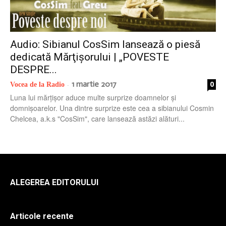
radio
Audio: Sibianul CosSim lansează o piesă
dedicată Mărţişorului | „POVESTE
DESPRE...
1 martie 2017
0
Vocea de la Radio
-
Luna lui mărțișor aduce multe surprize doamnelor și
domnișoarelor. Una dintre surprize este cea a sibianului Cosmin
Chelcea, a.k.s "CosSim", care lansează astăzi alături...
ALEGEREA EDITORULUI
Articole recente