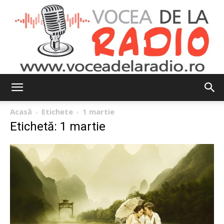
Vocea
Acasă
Etichete
1 martie
Etichetă: 1 martie
de
la