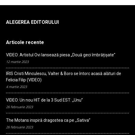
ALEGEREA EDITORULUI
Articole recente
VIDEO: Artistul Ovi lansează piesa „Două geci îmbrățișate”
12 martie 2023
IRIS Cristi Minculescu, Valter & Boro se întorc acasă alături de
Felicia Filip (VIDEO)
4 martie 2023
VIDEO: Un nou HIT de la 3 Sud EST: „Unu”
26 februarie 2023
The Motans inspiră dragostea ca pe ,,Sativa”
26 februarie 2023