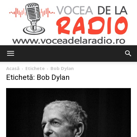
Vocea
Acasă
Etichete
Bob Dylan
Etichetă: Bob Dylan
de
la