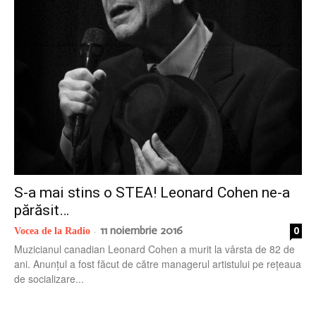
radio
S-a mai stins o STEA! Leonard Cohen ne-a
părăsit…
11 noiembrie 2016
0
Vocea de la Radio
-
Muzicianul canadian Leonard Cohen a murit la vârsta de 82 de
ani. Anunțul a fost făcut de către managerul artistului pe rețeaua
de socializare...