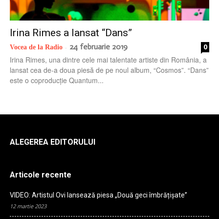
radio
Irina Rimes a lansat “Dans”
24 februarie 2019
0
Vocea de la Radio
-
Irina Rimes, una dintre cele mai talentate artiste din România, a
lansat cea de-a doua piesă de pe noul album, “Cosmos”. “Dans”
este o coproducție Quantum...
ALEGEREA EDITORULUI
Articole recente
VIDEO: Artistul Ovi lansează piesa „Două geci îmbrățișate”
12 martie 2023