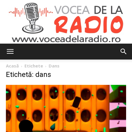
Vocea
Acasă
Etichete
Dans
Etichetă: dans
de
la