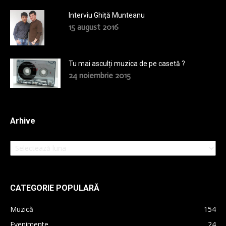
Interviu Ghiță Munteanu
15 august 2016
Tu mai asculți muzica de pe casetă ?
24 noiembrie 2015
Arhive
Arhive
CATEGORIE POPULARĂ
Muzică
154
Evenimente
24