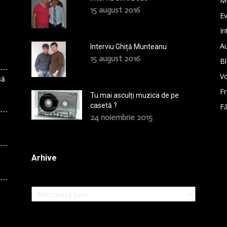
M
15 august 2016
E
In
A
Interviu Ghiță Munteanu
15 august 2016
B
Vo
să
F
Tu mai asculți muzica de pe
casetă ?
Fă
24 noiembrie 2015
Arhive
Arhive