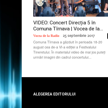
VIDEO: Concert Direcția 5 în
Comuna Tîrnava | Vocea de la...
25 septembrie 2017
Vocea de la Radio
-
Comuna Tîrnava a găzduit în perioada 18-20
august cea de-a VI-a ediției a Festivalului
Tineretului. În materialul video de mai jos puteți
urmări imagini din cadrul concertului...
ALEGEREA EDITORULUI