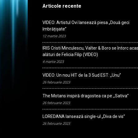
Articole recente
VIDEO: Artistul Ovi lansează piesa „Două geci
îmbrățișate”
12 martie 2023
IRIS Cristi Minculescu, Valter & Boro se întorc aca
alături de Felicia Filip (VIDEO)
4 martie 2023
VIDEO: Un nou HIT de la 3 Sud EST: „Unu”
26 februarie 2023
The Motans inspiră dragostea ca pe ,,Sativa”
26 februarie 2023
LOREDANA lansează single-ul „Diva de vis”
26 februarie 2023