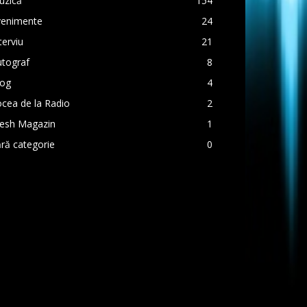
uzică
154
venimente
24
terviu
21
utograf
8
log
4
cea de la Radio
2
resh Magazin
1
ră categorie
0