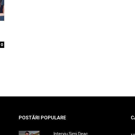
la
0
radio
POSTĂRI POPULARE
C
Interviu Simi Deac