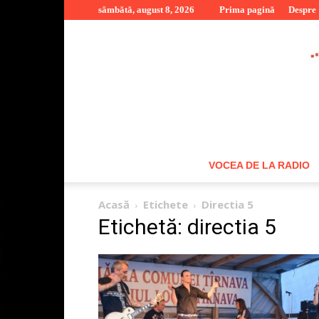
sâmbătă, august 8, 2026
Prima pagină
Despre
VOCEA DE LA RADIO
Acasă
Etichete
Directia 5
Etichetă: directia 5