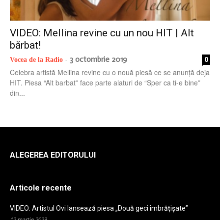
radio
VIDEO: Mellina revine cu un nou HIT | Alt
bărbat!
3 octombrie 2019
0
Vocea de la Radio
-
Celebra artistă Mellina revine cu o nouă piesă ce se anunță deja
HIT. Piesa “Alt barbat” face parte alaturi de “Sper ca ti-e bine”
din...
ALEGEREA EDITORULUI
Articole recente
VIDEO: Artistul Ovi lansează piesa „Două geci îmbrățișate”
12 martie 2023