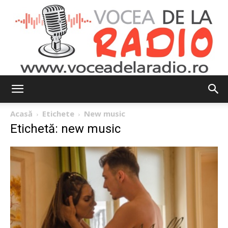
Vocea
Acasă
Etichete
New music
Etichetă: new music
de
la