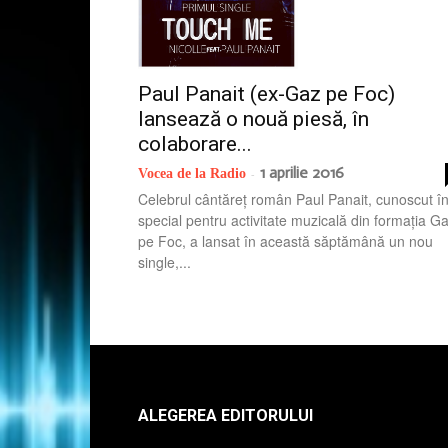
Paul Panait (ex-Gaz pe Foc)
lansează o nouă piesă, în
colaborare...
1 aprilie 2016
Vocea de la Radio
-
Celebrul cântăreț român Paul Panait, cunoscut î
special pentru activitate muzicală din formația G
pe Foc, a lansat în această săptămână un nou
single,...
ALEGEREA EDITORULUI