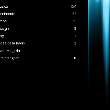
uzică
154
venimente
24
terviu
21
utograf
8
log
4
cea de la Radio
2
resh Magazin
1
ră categorie
0