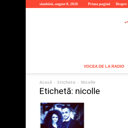
sâmbătă, august 8, 2026
Prima pagină
Despre
VOCEA DE LA RADIO
Acasă
Etichete
Nicolle
Etichetă: nicolle