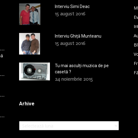
Interviu Simi Deac
M
15 august 2016
E
In
A
Interviu Ghiță Munteanu
15 august 2016
B
Vo
să
F
Tu mai asculți muzica de pe
casetă ?
Fă
24 noiembrie 2015
Arhive
Arhive