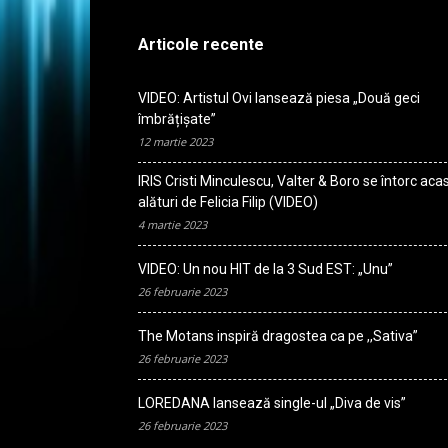
Articole recente
VIDEO: Artistul Ovi lansează piesa „Două geci
îmbrățișate”
12 martie 2023
IRIS Cristi Minculescu, Valter & Boro se întorc aca
alături de Felicia Filip (VIDEO)
4 martie 2023
VIDEO: Un nou HIT de la 3 Sud EST: „Unu”
26 februarie 2023
The Motans inspiră dragostea ca pe ,,Sativa”
26 februarie 2023
LOREDANA lansează single-ul „Diva de vis”
26 februarie 2023