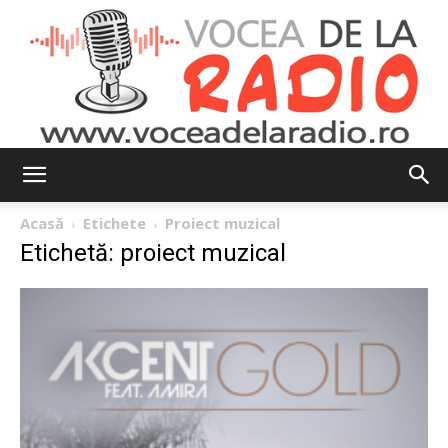
Vocea
Acasă
Etichete
Proiect muzical
Etichetă: proiect muzical
de
la