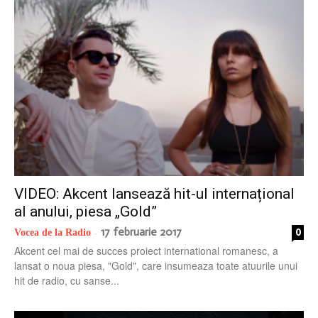
radio
VIDEO: Akcent lansează hit-ul internațional
al anului, piesa „Gold”
17 februarie 2017
0
Vocea de la Radio
-
Akcent cel mai de succes proiect international romanesc, a
lansat o noua piesa, "Gold", care insumeaza toate atuurile unui
hit de radio, cu sanse...