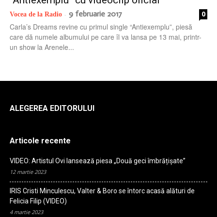
“Antiexemplu” cu videoclip oficial
9 februarie 2017
0
Vocea de la Radio
-
Carla’s Dreams revine cu primul single “Antiexemplu”, piesă
care dă numele albumului pe care îl va lansa pe 13 mai, printr-
un show la Arenele...
ALEGEREA EDITORULUI
Articole recente
VIDEO: Artistul Ovi lansează piesa „Două geci îmbrățișate”
12 martie 2023
IRIS Cristi Minculescu, Valter & Boro se întorc acasă alături de
Felicia Filip (VIDEO)
4 martie 2023