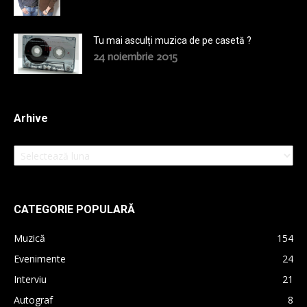
Tu mai asculți muzica de pe casetă ?
24 noiembrie 2015
Arhive
Arhive
CATEGORIE POPULARĂ
Muzică
154
Evenimente
24
Interviu
21
Autograf
8