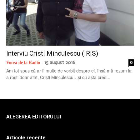
radio
Interviu Cristi Minculescu (IRIS)
15 august 2016
0
Vocea de la Radio
-
Am tot spus că ar fi multe de vorbit despre el, însă mă rezum la
a rosti doar atât, Cristi Minculescu…și cu asta cred...
ALEGEREA EDITORULUI
Articole recente