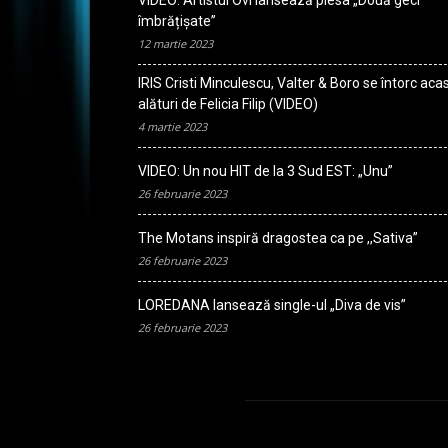
VIDEO: Artistul Ovi lansează piesa „Două geci
îmbrățișate”
12 martie 2023
IRIS Cristi Minculescu, Valter & Boro se întorc aca
alături de Felicia Filip (VIDEO)
4 martie 2023
VIDEO: Un nou HIT de la 3 Sud EST: „Unu”
26 februarie 2023
The Motans inspiră dragostea ca pe ,,Sativa”
26 februarie 2023
LOREDANA lansează single-ul „Diva de vis”
26 februarie 2023