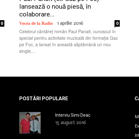
lansează o nouă piesă, în
colaborare...
1 aprilie 2016
0
0
Vocea de la Radio
-
Celebrul cântăreț român Paul Panait, cunoscut în
m
special pentru activitate muzicală din formația Gaz
pe Foc, a lansat în această săptămână un nou
single,...
POSTĂRI POPULARE
C
Interviu Simi Deac
M
15 august 2016
E
In