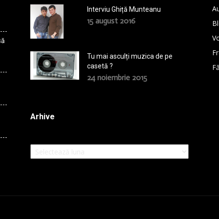
A
Interviu Ghiță Munteanu
15 august 2016
B
Vo
să
F
Tu mai asculți muzica de pe
casetă ?
Fă
24 noiembrie 2015
Arhive
Arhive