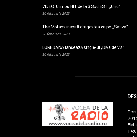
VIDEO: Un nou HIT de la 3 Sud EST: „Unu”
26 februarie 2023
The Motans inspiră dragostea ca pe ,,Sativa”
26 februarie 2023
LOREDANA lansează single-ul „Diva de vis”
26 februarie 2023
DES
Port
2015
FM-u
14:0