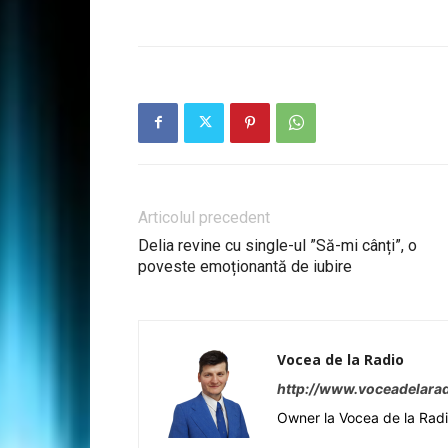
Articolul precedent
Delia revine cu single-ul ”Să-mi cânți”, o
poveste emoționantă de iubire
Vocea de la Radio
http://www.voceadelarad
Owner la Vocea de la Rad