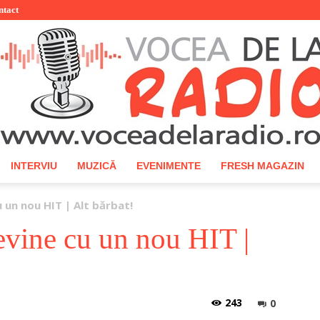
ntact
INTERVIU
MUZICĂ
EVENIMENTE
FRESH MAGAZIN
Vocea
u un nou HIT | Alt bărbat!
vine cu un nou HIT |
de
243
0