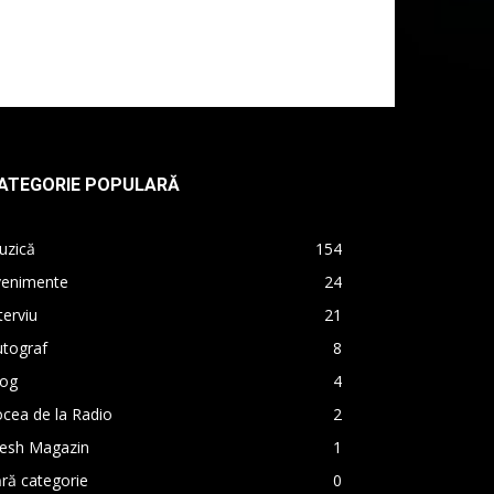
ATEGORIE POPULARĂ
uzică
154
venimente
24
terviu
21
utograf
8
log
4
cea de la Radio
2
resh Magazin
1
ră categorie
0