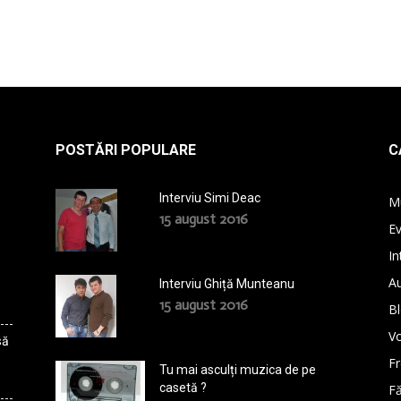
POSTĂRI POPULARE
C
Interviu Simi Deac
M
15 august 2016
E
In
A
Interviu Ghiță Munteanu
15 august 2016
B
Vo
să
F
Tu mai asculți muzica de pe
casetă ?
Fă