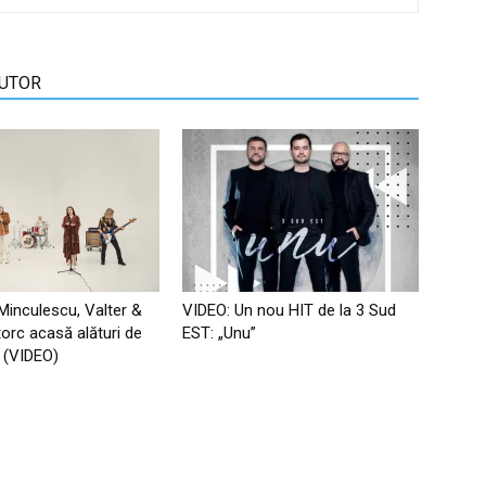
AUTOR
 Minculescu, Valter &
VIDEO: Un nou HIT de la 3 Sud
torc acasă alături de
EST: „Unu”
ip (VIDEO)