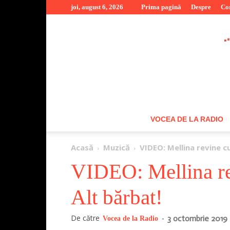
joi, august 6, 2026
Prima pagină
Despre
Co
VOCEA DE LA RADIO
Acasă
Muzică
VIDEO: Mellina revine c
VIDEO: Mellina re
Alt bărbat!
De către
-
3 octombrie 2019
Vocea de la Radio