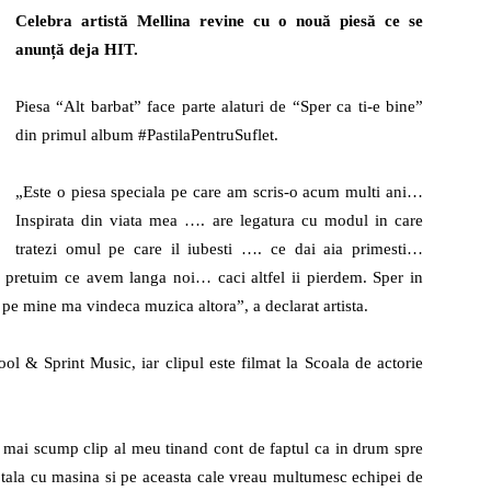
Celebra artistă Mellina revine cu o nouă piesă ce se
anunță deja HIT.
la
Piesa “Alt barbat” face parte alaturi de “Sper ca ti-e bine”
din primul album #PastilaPentruSuflet.
„Este o piesa speciala pe care am scris-o acum multi ani…
Inspirata din viata mea …. are legatura cu modul in care
radio
tratezi omul pe care il iubesti …. ce dai aia primesti…
pretuim ce avem langa noi… caci altfel ii pierdem. Sper in
pe mine ma vindeca muzica altora”, a declarat artista.
ol & Sprint Music, iar clipul este filmat la Scoala de actorie
el mai scump clip al meu tinand cont de faptul ca in drum spre
otala cu masina si pe aceasta cale vreau multumesc echipei de