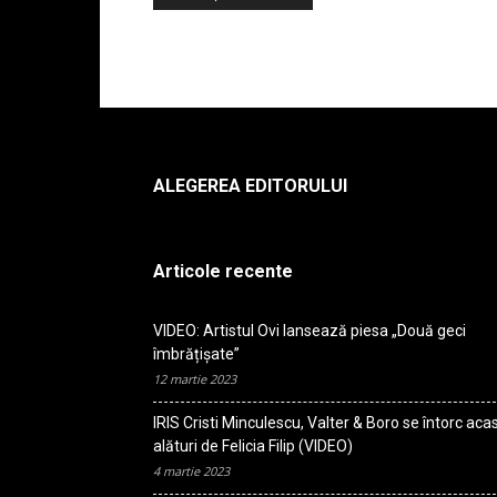
ALEGEREA EDITORULUI
Articole recente
VIDEO: Artistul Ovi lansează piesa „Două geci
îmbrățișate”
12 martie 2023
IRIS Cristi Minculescu, Valter & Boro se întorc aca
alături de Felicia Filip (VIDEO)
4 martie 2023