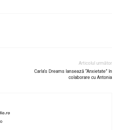
Articolul următor
Carla’s Dreams lansează “Anxietate” în
colaborare cu Antonia
io.ro
io