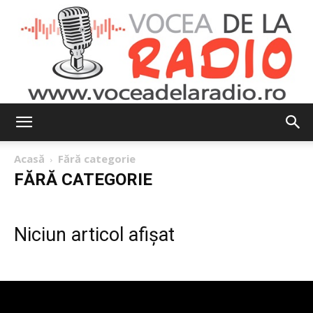
Vocea
Acasă
Fără categorie
FĂRĂ CATEGORIE
de
Niciun articol afișat
la