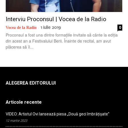
radio
Interviu Proconsul | Vocea de la Radio
1 iulie 2019
0
Vocea de la Radio
-
Proconsul a fost una dintre formațiile invitate să cânte la ediția
din acest an a Festivalului Berii. Înainte de recital, am avut
plăcerea să îl...
ALEGEREA EDITORULUI
Articole recente
VIDEO: Artistul Ovi lansează piesa „Două geci îmbrățișate”
12 martie 2023