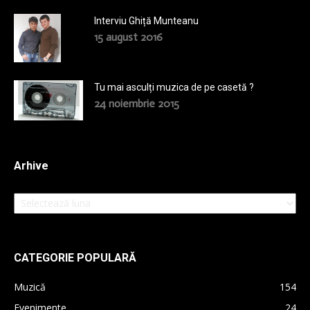
Interviu Ghiță Munteanu
15 august 2016
Tu mai asculți muzica de pe casetă ?
24 noiembrie 2015
Arhive
Arhive
CATEGORIE POPULARĂ
Muzică
154
Evenimente
24