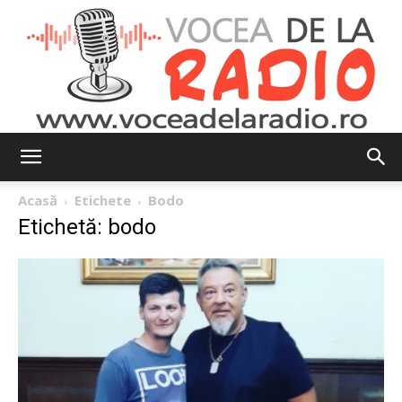
Vocea
Acasă
Etichete
Bodo
Etichetă: bodo
de
la