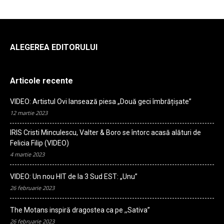
ALEGEREA EDITORULUI
Articole recente
VIDEO: Artistul Ovi lansează piesa „Două geci îmbrățișate”
12 martie 2023
IRIS Cristi Minculescu, Valter & Boro se întorc acasă alături de
Felicia Filip (VIDEO)
4 martie 2023
VIDEO: Un nou HIT de la 3 Sud EST: „Unu”
26 februarie 2023
The Motans inspiră dragostea ca pe ,,Sativa”
26 februarie 2023