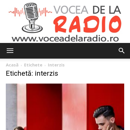
Vocea
Acasă
Etichete
Interzis
Etichetă: interzis
de
la