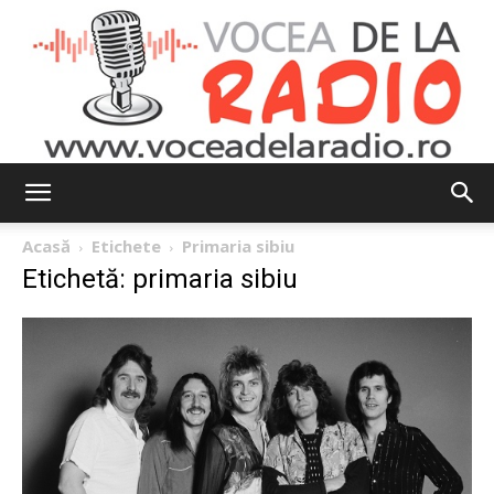
Vocea
Acasă
Etichete
Primaria sibiu
Etichetă: primaria sibiu
de
la