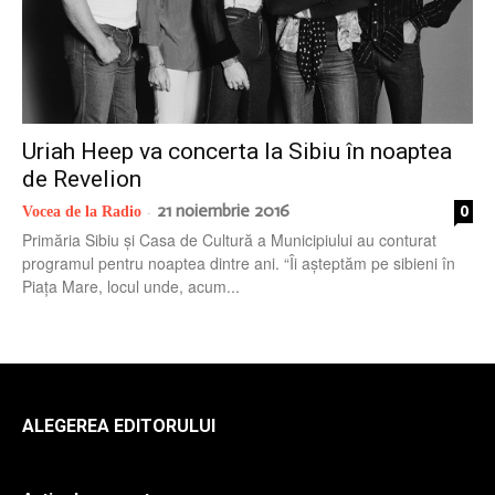
radio
Uriah Heep va concerta la Sibiu în noaptea
de Revelion
21 noiembrie 2016
0
Vocea de la Radio
-
Primăria Sibiu și Casa de Cultură a Municipiului au conturat
programul pentru noaptea dintre ani. “Îi așteptăm pe sibieni în
Piața Mare, locul unde, acum...
ALEGEREA EDITORULUI