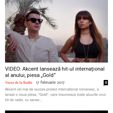
radio
VIDEO: Akcent lansează hit-ul internațional
al anului, piesa „Gold”
17 februarie 2017
0
Vocea de la Radio
-
Akcent cel mai de succes proiect international romanesc, a
lansat o noua piesa, "Gold", care insumeaza toate atuurile unui
hit de radio, cu sanse...