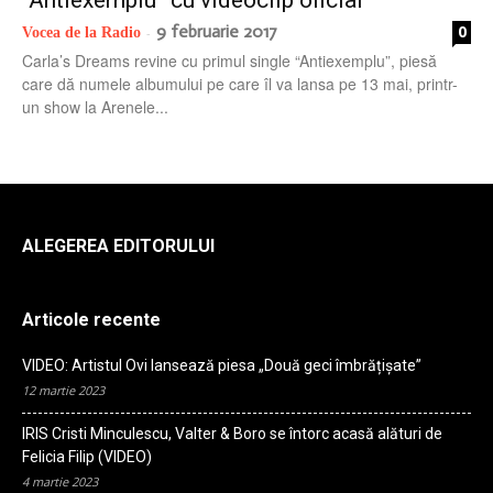
“Antiexemplu” cu videoclip oficial
9 februarie 2017
0
Vocea de la Radio
-
Carla’s Dreams revine cu primul single “Antiexemplu”, piesă
care dă numele albumului pe care îl va lansa pe 13 mai, printr-
un show la Arenele...
ALEGEREA EDITORULUI
Articole recente
VIDEO: Artistul Ovi lansează piesa „Două geci îmbrățișate”
12 martie 2023
IRIS Cristi Minculescu, Valter & Boro se întorc acasă alături de
Felicia Filip (VIDEO)
4 martie 2023