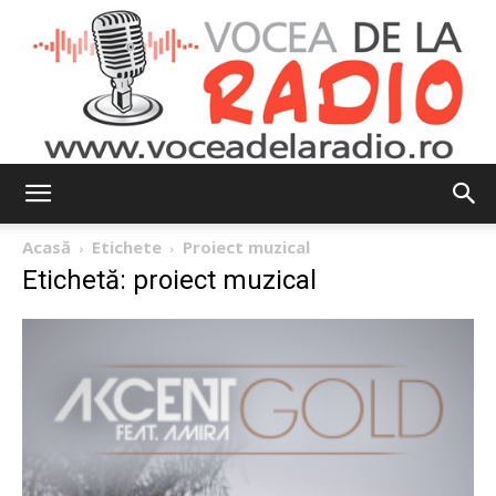
Vocea
Acasă
Etichete
Proiect muzical
Etichetă: proiect muzical
de
la