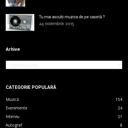
Tu mai asculți muzica de pe casetă ?
24 noiembrie 2015
Arhive
Arhive
CATEGORIE POPULARĂ
Muzică
154
Evenimente
24
Interviu
21
Autograf
8