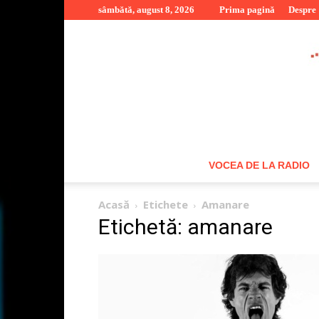
sâmbătă, august 8, 2026
Prima pagină
Despre
VOCEA DE LA RADIO
Acasă
Etichete
Amanare
Etichetă: amanare