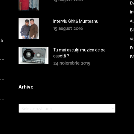
E
In
A
Interviu Ghiță Munteanu
15 august 2016
B
Vo
să
F
Tu mai asculți muzica de pe
casetă ?
Fă
24 noiembrie 2015
Arhive
Arhive