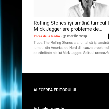
Rolling Stones își amână turneul |
Mick Jagger are probleme de...
31 martie 2019
Vocea de la Radio
-
Trupa The Rolling Stones a anunțat că își amână
turneul din America de Nord din cauza problemel
de sănătate ale lui Mick Jagger. Solistul urmează.
ALEGEREA EDITORULUI
Articole recente