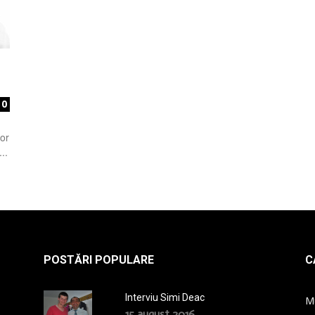
la
0
or
radio
..
POSTĂRI POPULARE
C
Interviu Simi Deac
M
15 august 2016