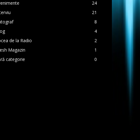
venimente
24
terviu
21
utograf
8
log
4
cea de la Radio
2
resh Magazin
1
ră categorie
0