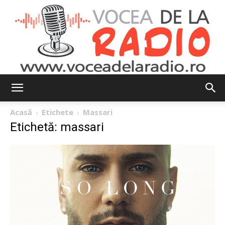
Vocea
Acasă
Etichete
Massari
Etichetă: massari
de
la