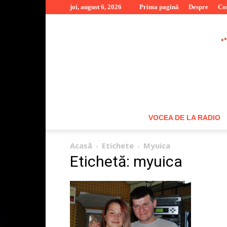
joi, august 6, 2026
Prima pagină
Despre
Co
VOCEA DE LA RADIO
Acasă
Etichete
Myuica
Etichetă: myuica