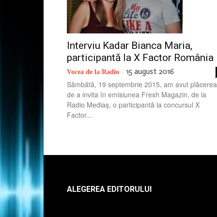
Interviu Kadar Bianca Maria,
participantă la X Factor România
15 august 2016
Vocea de la Radio
-
Sâmbătă, 19 septembrie 2015, am avut plăcerea
de a invita în emisiunea Fresh Magazin, de la
Radio Mediaș, o participantă la concursul X
Factor...
ALEGEREA EDITORULUI