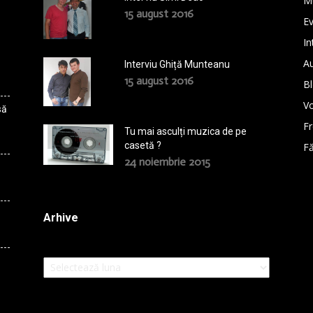
M
15 august 2016
E
In
A
Interviu Ghiță Munteanu
15 august 2016
B
Vo
să
F
Tu mai asculți muzica de pe
casetă ?
Fă
24 noiembrie 2015
Arhive
Arhive