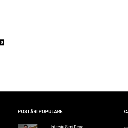
la
0
radio
POSTĂRI POPULARE
C
Interviu Simi Deac