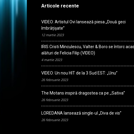
Articole recente
VIDEO: Artistul Ovi lansează piesa „Două geci
îmbrățișate”
12 martie 2023
IRIS Cristi Minculescu, Valter & Boro se întorc aca
alături de Felicia Filip (VIDEO)
4 martie 2023
VIDEO: Un nou HIT de la 3 Sud EST: „Unu”
26 februarie 2023
The Motans inspiră dragostea ca pe ,,Sativa”
26 februarie 2023
LOREDANA lansează single-ul „Diva de vis”
26 februarie 2023