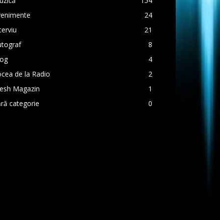
uzică
154
venimente
24
terviu
21
utograf
8
log
4
cea de la Radio
2
resh Magazin
1
ră categorie
0