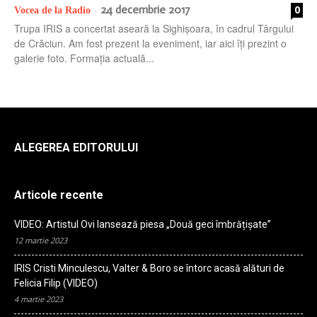
24 decembrie 2017
0
Vocea de la Radio
-
Trupa IRIS a concertat aseară la Sighișoara, în cadrul Târgului
de Crăciun. Am fost prezent la eveniment, iar aici îți prezint o
galerie foto. Formația actuală...
ALEGEREA EDITORULUI
Articole recente
VIDEO: Artistul Ovi lansează piesa „Două geci îmbrățișate”
12 martie 2023
IRIS Cristi Minculescu, Valter & Boro se întorc acasă alături de
Felicia Filip (VIDEO)
4 martie 2023