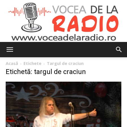
Vocea
Acasă
Etichete
Targul de craciun
Etichetă: targul de craciun
de
la