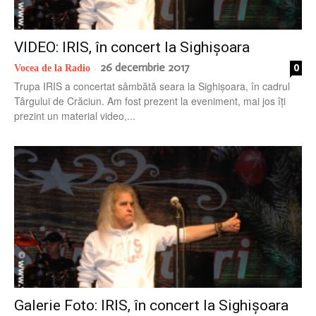
radio
VIDEO: IRIS, în concert la Sighișoara
26 decembrie 2017
0
Vocea de la Radio
-
Trupa IRIS a concertat sâmbătă seara la Sighișoara, în cadrul
Târgului de Crăciun. Am fost prezent la eveniment, mai jos îți
prezint un material video,...
Galerie Foto: IRIS, în concert la Sighișoara