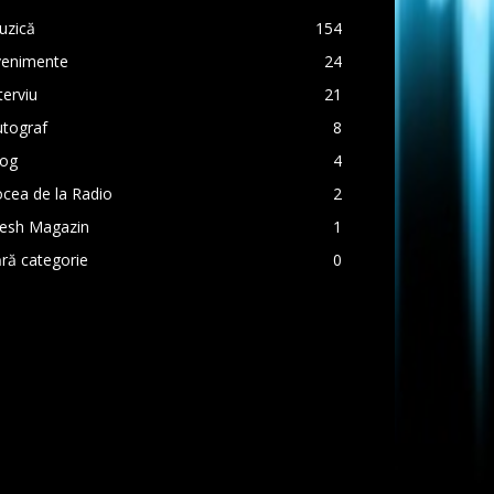
uzică
154
venimente
24
terviu
21
utograf
8
log
4
cea de la Radio
2
resh Magazin
1
ră categorie
0