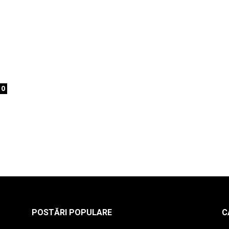
la
0
,
radio
,
POSTĂRI POPULARE
C