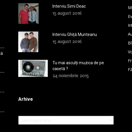
Interviu Simi Deac
M
15 august 2016
E
In
A
Interviu Ghiță Munteanu
15 august 2016
B
Vo
să
F
Tu mai asculți muzica de pe
casetă ?
Fă
24 noiembrie 2015
Arhive
Arhive