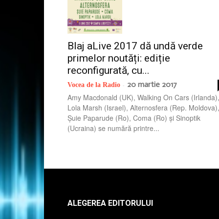
Blaj aLive 2017 dă undă verde
primelor noutăți: ediție
reconfigurată, cu...
20 martie 2017
Vocea de la Radio
-
Amy Macdonald (UK), Walking On Cars (Irlanda)
Lola Marsh (Israel), Alternosfera (Rep. Moldova)
Șuie Paparude (Ro), Coma (Ro) și Sinoptik
(Ucraina) se numără printre...
ALEGEREA EDITORULUI