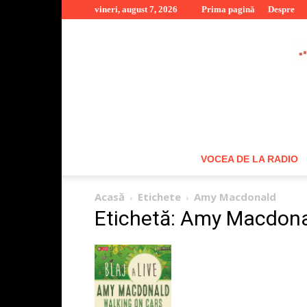
vineri, august 7, 2026
Prima pagină
Despre
VOCEA DE LA RADIO
Acasă
Etichete
Amy Macdonald
Etichetă: Amy Macdon