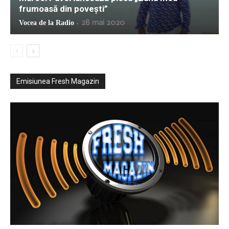
frumoasă din povești”
28 mai 2020
Vocea de la Radio
-
Emisiunea Fresh Magazin