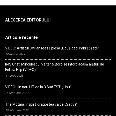
ALEGEREA EDITORULUI
Articole recente
VIDEO: Artistul Ovi lansează piesa „Două geci îmbrățișate”
12 martie 2023
IRIS Cristi Minculescu, Valter & Boro se întorc acasă alături de
Felicia Filip (VIDEO)
4 martie 2023
VIDEO: Un nou HIT de la 3 Sud EST: „Unu”
26 februarie 2023
The Motans inspiră dragostea ca pe ,,Sativa”
26 februarie 2023