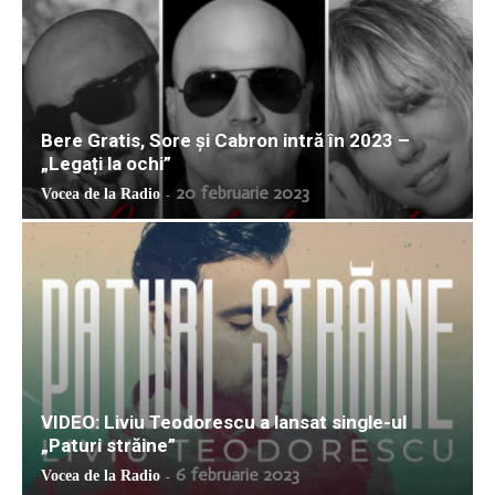
Bere Gratis, Sore și Cabron intră în 2023 –
„Legați la ochi”
20 februarie 2023
Vocea de la Radio
-
VIDEO: Liviu Teodorescu a lansat single-ul
„Paturi străine”
6 februarie 2023
Vocea de la Radio
-