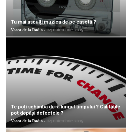
Tu mai asculți muzica de pe casetă ?
24 noiembrie 2015
Vocea de la Radio
-
Te poți schimba de-a lungul timpului ? Calitățile
pot depăși defectele ?
24 noiembrie 2015
Vocea de la Radio
-