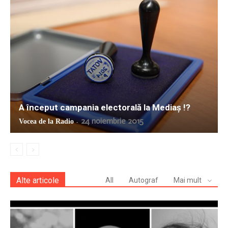
A început campania electorală la Mediaș !?
24 noiembrie 2015
Vocea de la Radio
-
Alte articole
All
Autograf
Mai mult