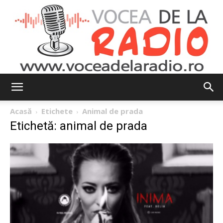
Vocea
Acasă
Etichete
Animal de prada
Etichetă: animal de prada
de
la