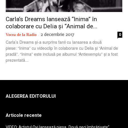
radio
Carla’s Dreams lansează “Inima” în
colaborare cu Delia și “Animal de...
2 decembrie 2017
0
Vocea de la Radio
-
Carla’s Dreams și-a surprins fanii cu lansarea a două
piese: “Inima” cu videoclip în colaborare cu Delia și “Animal de
pradă”. “Inima” este inclusă pe albumul “Antiexemplu” și a fost
prezentată...
ALEGEREA EDITORULUI
Articole recente
VIDEO: Artistul Ovi lansează piesa „Două geci îmbrățișate”