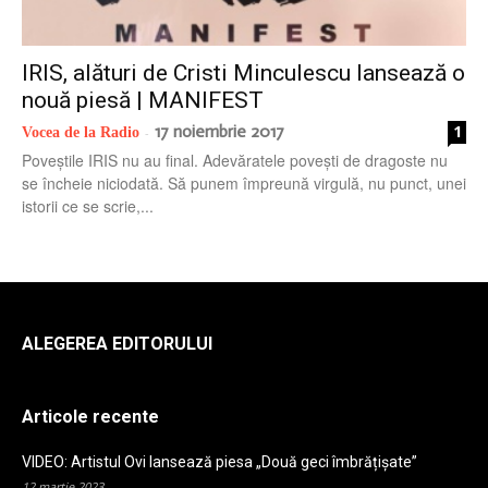
radio
IRIS, alături de Cristi Minculescu lansează o
nouă piesă | MANIFEST
17 noiembrie 2017
1
Vocea de la Radio
-
Poveștile IRIS nu au final. Adevăratele povești de dragoste nu
se încheie niciodată. Să punem împreună virgulă, nu punct, unei
istorii ce se scrie,...
ALEGEREA EDITORULUI
Articole recente
VIDEO: Artistul Ovi lansează piesa „Două geci îmbrățișate”
12 martie 2023