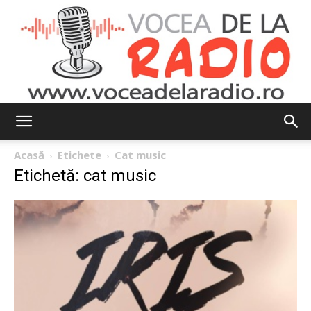
Vocea
Acasă
Etichete
Cat music
Etichetă: cat music
de
la