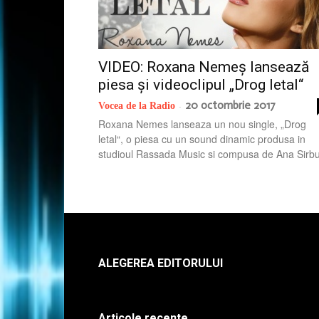
VIDEO: Roxana Nemeș lansează
piesa și videoclipul „Drog letal“
20 octombrie 2017
Vocea de la Radio
-
Roxana Nemes lanseaza un nou single, „Drog
letal“, o piesa cu un sound dinamic produsa in
studioul Rassada Music si compusa de Ana Sirbu
ALEGEREA EDITORULUI
Articole recente