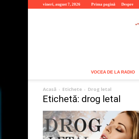
vineri, august 7, 2026
Prima pagină
Despre
VOCEA DE LA RADIO
Acasă
Etichete
Drog letal
Etichetă: drog letal