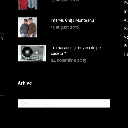
E
In
A
Interviu Ghiță Munteanu
15 august 2016
B
Vo
să
F
Tu mai asculți muzica de pe
casetă ?
Fă
24 noiembrie 2015
Arhive
Arhive