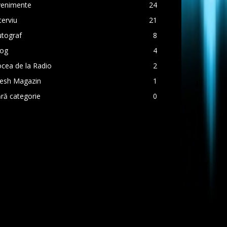
venimente
24
terviu
21
utograf
8
log
4
cea de la Radio
2
resh Magazin
1
ră categorie
0