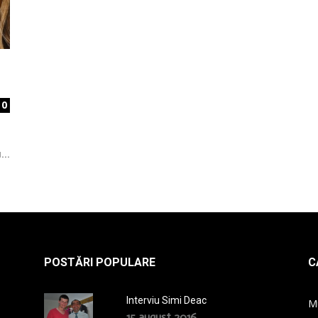
la
0
radio
...
POSTĂRI POPULARE
C
Interviu Simi Deac
M
15 august 2016