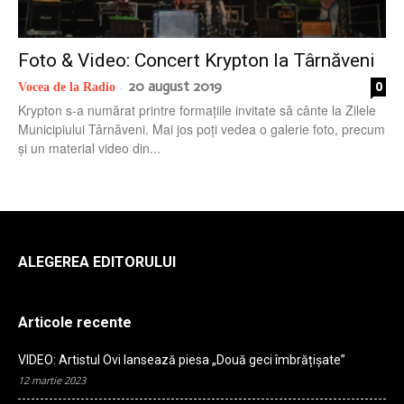
radio
Foto & Video: Concert Krypton la Târnăveni
20 august 2019
0
Vocea de la Radio
-
Krypton s-a numărat printre formațiile invitate să cânte la Zilele
Municipiului Târnăveni. Mai jos poți vedea o galerie foto, precum
și un material video din...
ALEGEREA EDITORULUI
Articole recente
VIDEO: Artistul Ovi lansează piesa „Două geci îmbrățișate”
12 martie 2023