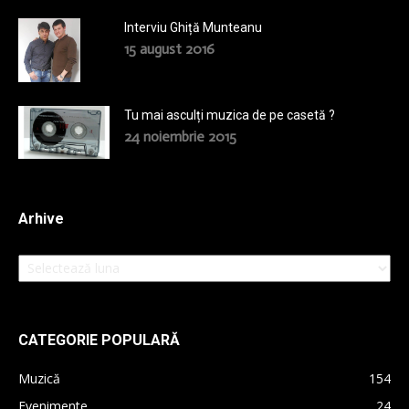
Interviu Ghiță Munteanu
15 august 2016
Tu mai asculți muzica de pe casetă ?
24 noiembrie 2015
Arhive
Arhive
CATEGORIE POPULARĂ
Muzică
154
Evenimente
24