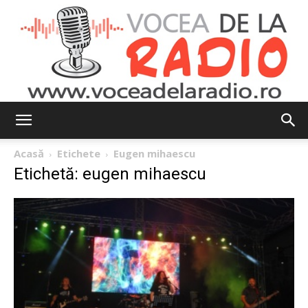
Vocea
Acasă
Etichete
Eugen mihaescu
Etichetă: eugen mihaescu
de
la