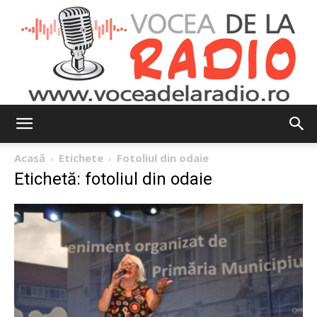
Vocea
Acasă
Etichete
Fotoliul din odaie
Etichetă: fotoliul din odaie
de
la