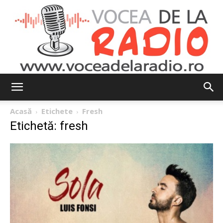
Vocea
Acasă
Etichete
Fresh
Etichetă: fresh
de
la