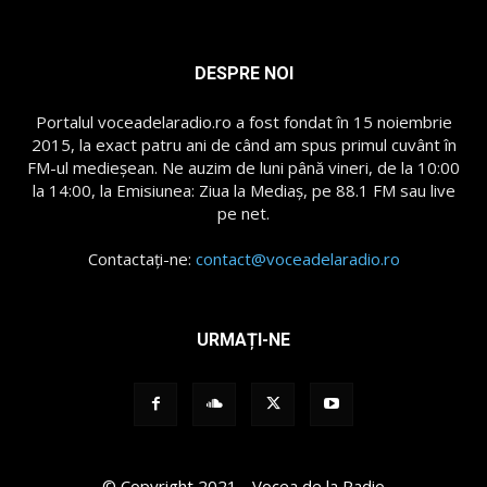
DESPRE NOI
Portalul voceadelaradio.ro a fost fondat în 15 noiembrie
2015, la exact patru ani de când am spus primul cuvânt în
FM-ul medieșean. Ne auzim de luni până vineri, de la 10:00
la 14:00, la Emisiunea: Ziua la Mediaș, pe 88.1 FM sau live
pe net.
Contactați-ne:
contact@voceadelaradio.ro
URMAȚI-NE
© Copyright 2021 - Vocea de la Radio