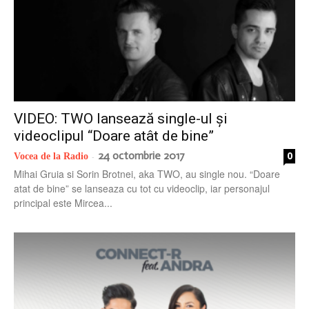
VIDEO: TWO lansează single-ul și
videoclipul “Doare atât de bine”
24 octombrie 2017
0
Vocea de la Radio
-
Mihai Gruia si Sorin Brotnei, aka TWO, au single nou. “Doare
atat de bine” se lanseaza cu tot cu videoclip, iar personajul
principal este Mircea...