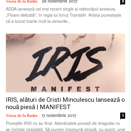
28 noiembrie 2017
0
Vocea de la Radio
-
ADDA lansează cel mai recent single și videoclipul acestuia,
„Floare delicată", în regia lui Ionuț Trandafir. Artista povestește
că a lucrat foarte mult la versurile...
IRIS, alături de Cristi Minculescu lansează o
nouă piesă | MANIFEST
17 noiembrie 2017
1
Vocea de la Radio
-
Poveștile IRIS nu au final. Adevăratele povești de dragoste nu
se încheie niciodată. Să punem împreună virgulă, nu punct, unei