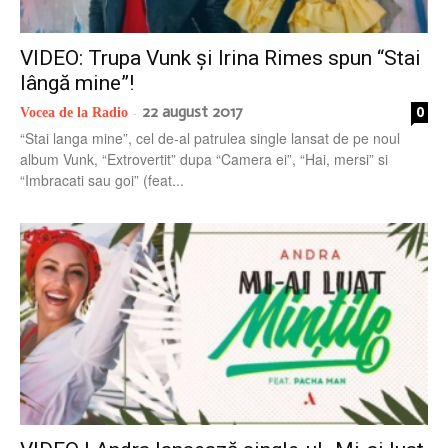
VIDEO: Trupa Vunk și Irina Rimes spun “Stai
lângă mine”!
22 august 2017
0
Vocea de la Radio
-
“Stai langa mine”, cel de-al patrulea single lansat de pe noul
album Vunk, “Extrovertit” dupa “Camera ei”, “Hai, mersi” si
“Imbracati sau goi” (feat...