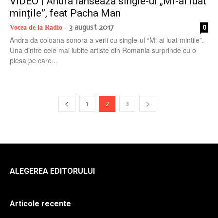
VIDEO | Andra lansează single-ul „Mi-ai luat
mințile”, feat Pacha Man
3 august 2017
0
Vocea de la Radio
-
Andra da coloana sonora a verii cu single-ul “Mi-ai luat mintile”.
Una dintre cele mai iubite artiste din Romania surprinde cu o
piesa pe care...
1
2
3
ALEGEREA EDITORULUI
Articole recente