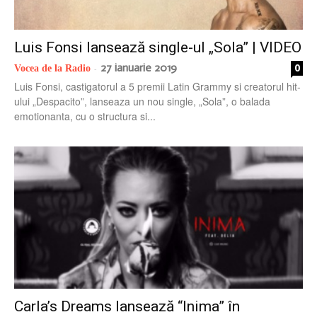
radio
Luis Fonsi lansează single-ul „Sola” | VIDEO
27 ianuarie 2019
0
Vocea de la Radio
-
Luis Fonsi, castigatorul a 5 premii Latin Grammy si creatorul hit-
ului „Despacito”, lanseaza un nou single, „Sola”, o balada
emotionanta, cu o structura si...
Carla’s Dreams lansează “Inima” în