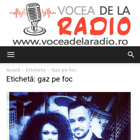
Vocea
Acasă
Etichete
Gaz pe foc
Etichetă: gaz pe foc
de
la