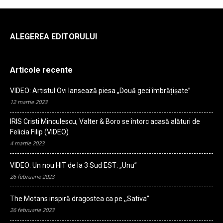
ALEGEREA EDITORULUI
Articole recente
VIDEO: Artistul Ovi lansează piesa „Două geci îmbrățișate”
12 martie 2023
IRIS Cristi Minculescu, Valter & Boro se întorc acasă alături de
Felicia Filip (VIDEO)
4 martie 2023
VIDEO: Un nou HIT de la 3 Sud EST: „Unu”
26 februarie 2023
The Motans inspiră dragostea ca pe ,,Sativa”
26 februarie 2023