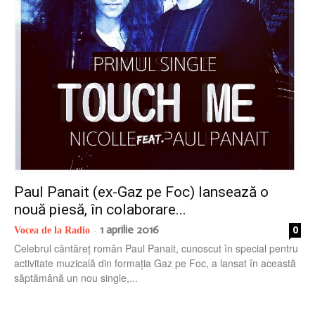
radio
Paul Panait (ex-Gaz pe Foc) lansează o
nouă piesă, în colaborare...
1 aprilie 2016
0
Vocea de la Radio
-
Celebrul cântăreț român Paul Panait, cunoscut în special pentru
activitate muzicală din formația Gaz pe Foc, a lansat în această
săptămână un nou single,...