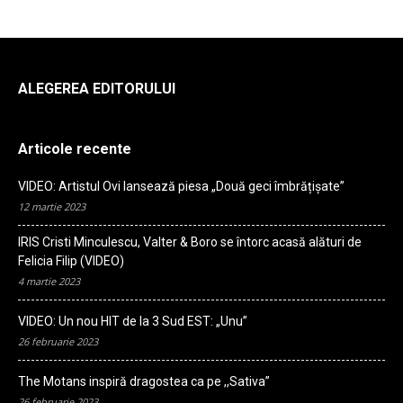
ALEGEREA EDITORULUI
Articole recente
VIDEO: Artistul Ovi lansează piesa „Două geci îmbrățișate”
12 martie 2023
IRIS Cristi Minculescu, Valter & Boro se întorc acasă alături de
Felicia Filip (VIDEO)
4 martie 2023
VIDEO: Un nou HIT de la 3 Sud EST: „Unu”
26 februarie 2023
The Motans inspiră dragostea ca pe ,,Sativa”
26 februarie 2023