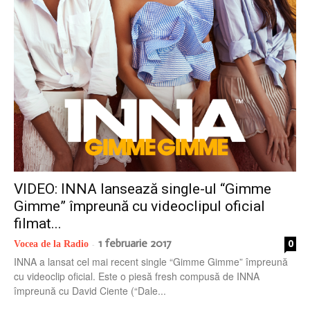
radio
VIDEO: INNA lansează single-ul “Gimme
Gimme” împreună cu videoclipul oficial
filmat...
1 februarie 2017
0
Vocea de la Radio
-
INNA a lansat cel mai recent single “Gimme Gimme” împreună
cu videoclip oficial. Este o piesă fresh compusă de INNA
împreună cu David Ciente (“Dale...