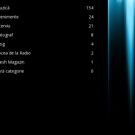
uzică
154
venimente
24
terviu
21
utograf
8
log
4
cea de la Radio
2
resh Magazin
1
ră categorie
0