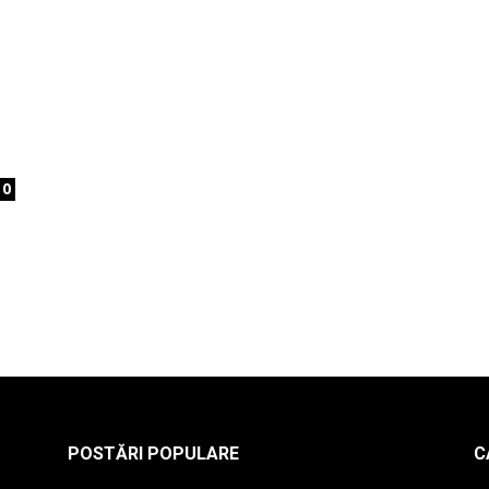
la
0
radio
POSTĂRI POPULARE
C