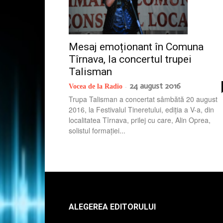
Mesaj emoționant în Comuna
Tîrnava, la concertul trupei
Talisman
24 august 2016
Vocea de la Radio
-
Trupa Talisman a concertat sâmbătă 20 august
2016, la Festivalul Tineretului, ediția a V-a, din
localitatea Tîrnava, prilej cu care, Alin Oprea,
solistul formației...
ALEGEREA EDITORULUI