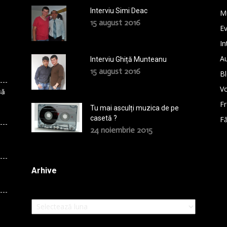
Interviu Simi Deac
M
15 august 2016
E
In
A
Interviu Ghiță Munteanu
15 august 2016
B
Vo
să
F
Tu mai asculți muzica de pe
casetă ?
Fă
24 noiembrie 2015
Arhive
Arhive