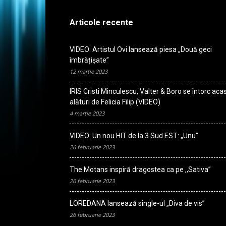
Articole recente
VIDEO: Artistul Ovi lansează piesa „Două geci
îmbrățișate”
12 martie 2023
IRIS Cristi Minculescu, Valter & Boro se întorc aca
alături de Felicia Filip (VIDEO)
4 martie 2023
VIDEO: Un nou HIT de la 3 Sud EST: „Unu”
26 februarie 2023
The Motans inspiră dragostea ca pe ,,Sativa”
26 februarie 2023
LOREDANA lansează single-ul „Diva de vis”
26 februarie 2023