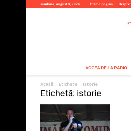
sâmbătă, august 8, 2026
Prima pagină
Despre
VOCEA DE LA RADIO
Acasă
Etichete
Istorie
Etichetă: istorie