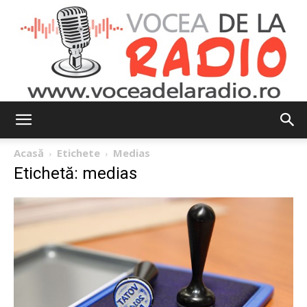
Vocea
Acasă
Etichete
Medias
Etichetă: medias
de
la