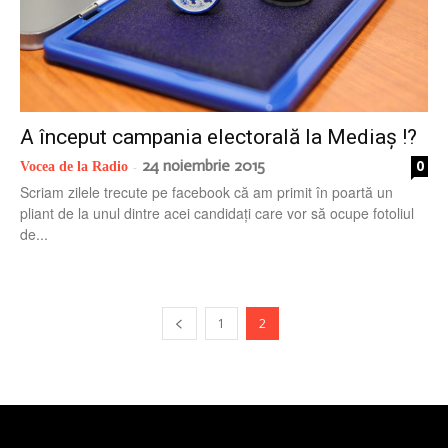
radio
A început campania electorală la Mediaș !?
24 noiembrie 2015
0
Vocea de la Radio
-
Scriam zilele trecute pe facebook că am primit în poartă un
pliant de la unul dintre acei candidați care vor să ocupe fotoliul
de...
1
2