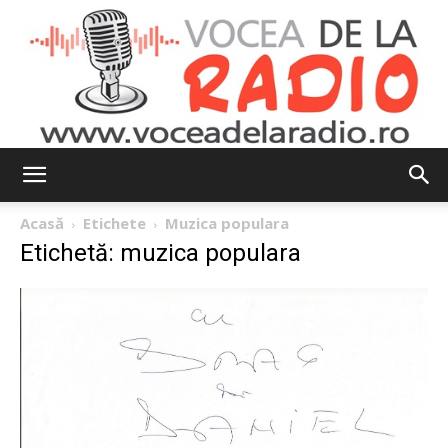
Vocea
Acasă
Etichete
Muzica populara
Etichetă: muzica populara
de
la