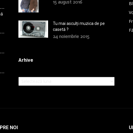
15 august 2016
B
Vo
să
F
Tu mai asculți muzica de pe
casetă ?
Fă
24 noiembrie 2015
Arhive
Arhive
PRE NOI
U