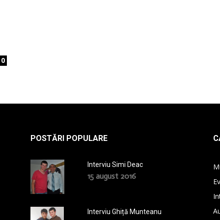
la
0
radio
POSTĂRI POPULARE
C
Interviu Simi Deac
M
15 august 2016
E
In
A
Interviu Ghiță Munteanu