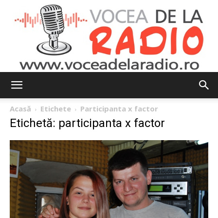
Vocea
Acasă
Etichete
Participanta x factor
Etichetă: participanta x factor
de
la