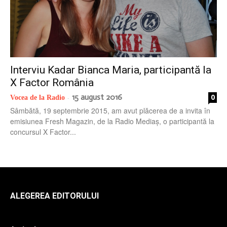
radio
Interviu Kadar Bianca Maria, participantă la
X Factor România
15 august 2016
0
Vocea de la Radio
-
Sâmbătă, 19 septembrie 2015, am avut plăcerea de a invita în
emisiunea Fresh Magazin, de la Radio Mediaș, o participantă la
concursul X Factor...
ALEGEREA EDITORULUI