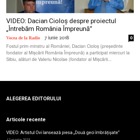
radio
VIDEO: Dacian Cioloș despre proiectul
„Întrebăm România Împreună”
7 iunie 2018
0
Vocea de la Radio
-
Fostul prim-minstru al României, Dacian Cioloș (președinte
fondator al Mișcării România Împreună) a participat miercuri la
Sibiu, alături de Valeriu Nicolae (fondator al Mișcării...
ALEGEREA EDITORULUI
Articole recente
VIDEO: Artistul Ovi lansează piesa „Două geci îmbrățișate”
12 martie 2023