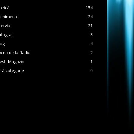
uzică
154
venimente
24
terviu
21
utograf
8
log
4
cea de la Radio
2
resh Magazin
1
ră categorie
0