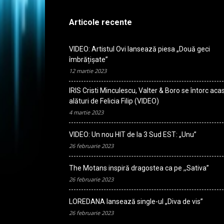
Articole recente
VIDEO: Artistul Ovi lansează piesa „Două geci
îmbrățișate”
12 martie 2023
IRIS Cristi Minculescu, Valter & Boro se întorc aca
alături de Felicia Filip (VIDEO)
4 martie 2023
VIDEO: Un nou HIT de la 3 Sud EST: „Unu”
26 februarie 2023
The Motans inspiră dragostea ca pe ,,Sativa”
26 februarie 2023
LOREDANA lansează single-ul „Diva de vis”
26 februarie 2023