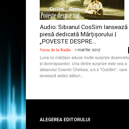
Audio: Sibianul CosSim lansează
piesă dedicată Mărţişorului |
„POVESTE DESPRE...
1 martie 2017
Vocea de la Radio
-
Luna lui mărțișor aduce multe surprize doamnelo
și domnișoarelor. Una dintre surprize este cea a
sibianului Cosmin Chelcea, a.k.s "CosSim", care
lansează astăzi alături...
ALEGEREA EDITORULUI