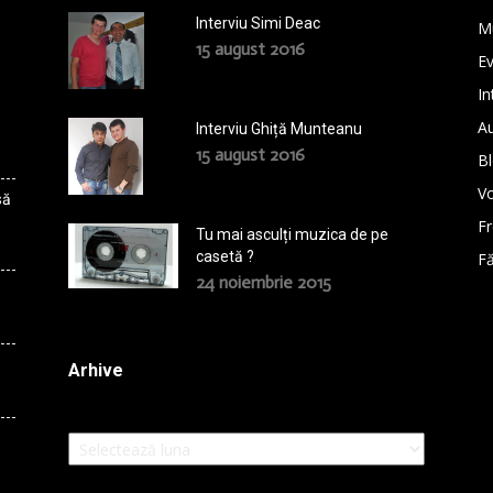
Interviu Simi Deac
M
15 august 2016
E
In
A
Interviu Ghiță Munteanu
15 august 2016
B
Vo
să
F
Tu mai asculți muzica de pe
casetă ?
Fă
24 noiembrie 2015
Arhive
Arhive