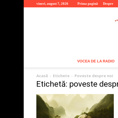
vineri, august 7, 2026
Prima pagină
Despre
VOCEA DE LA RADIO
Acasă
Etichete
Poveste despre noi
Etichetă: poveste desp