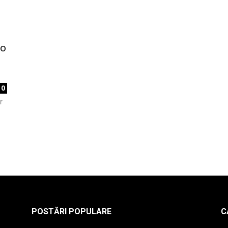
la
 o
0
r
radio
POSTĂRI POPULARE
C