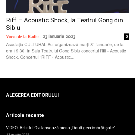
radio
Riff – Acoustic Shock, la Teatrul Gong din
Sibiu
23 ianuarie 2023
0
Vocea de la Radio
-
Asociația CULTURAL Act organizează marți 31 ianuarie, de la
ora 19.30, în Sala Teatrului Gong Sibiu concertul Riff - Acoustic
Shock. Concertul "RIFF - Acoustic...
ALEGEREA EDITORULUI
Articole recente
VIDEO: Artistul Ovi lansează piesa „Două geci îmbrățișate”
12 martie 2023