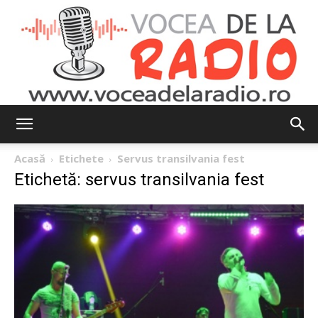
Vocea
Acasă
Etichete
Servus transilvania fest
Etichetă: servus transilvania fest
de
la