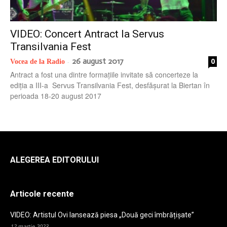
radio
VIDEO: Concert Antract la Servus
Transilvania Fest
26 august 2017
0
Vocea de la Radio
-
Antract a fost una dintre formațiile invitate să concerteze la
ediția a III-a Servus Transilvania Fest, desfășurat la Biertan în
perioada 18-20 august 2017
ALEGEREA EDITORULUI
Articole recente
VIDEO: Artistul Ovi lansează piesa „Două geci îmbrățișate”
12 martie 2023