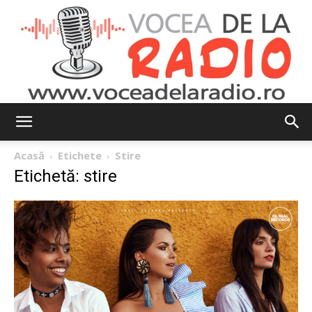
Vocea
Acasă
Etichete
Stire
Etichetă: stire
de
la