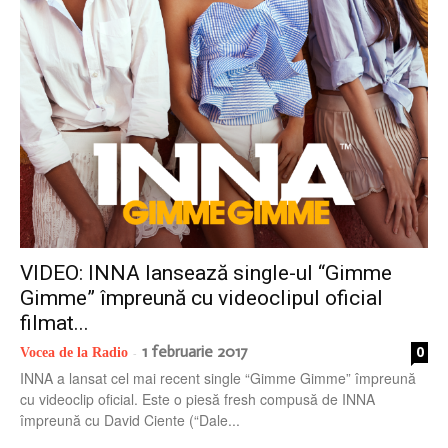
radio
VIDEO: INNA lansează single-ul “Gimme
Gimme” împreună cu videoclipul oficial
filmat...
1 februarie 2017
0
Vocea de la Radio
-
INNA a lansat cel mai recent single “Gimme Gimme” împreună
cu videoclip oficial. Este o piesă fresh compusă de INNA
împreună cu David Ciente (“Dale...