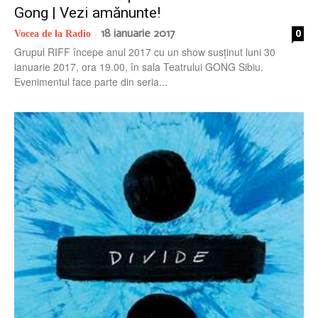
Gong | Vezi amănunte!
18 ianuarie 2017
0
Vocea de la Radio
-
Grupul RIFF începe anul 2017 cu un show susținut luni 30
ianuarie 2017, ora 19.00, în sala Teatrului GONG Sibiu.
Evenimentul face parte din seria...