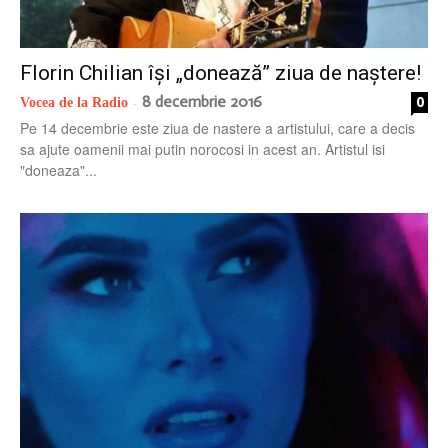
Florin Chilian își „donează” ziua de naștere!
8 decembrie 2016
0
Vocea de la Radio
-
Pe 14 decembrie este ziua de nastere a artistului, care a decis
sa ajute oamenii mai putin norocosi in acest an. Artistul isi
"doneaza"...