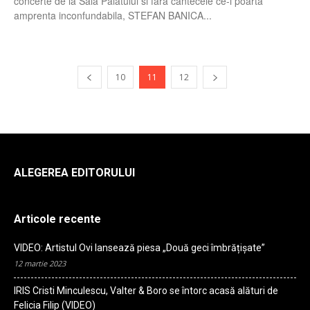
concerte de la Sala Palatului si fara cântecele ce-i poarta
amprenta inconfundabila, STEFAN BANICA...
10
11
12
ALEGEREA EDITORULUI
Articole recente
VIDEO: Artistul Ovi lansează piesa „Două geci îmbrățișate”
12 martie 2023
IRIS Cristi Minculescu, Valter & Boro se întorc acasă alături de
Felicia Filip (VIDEO)