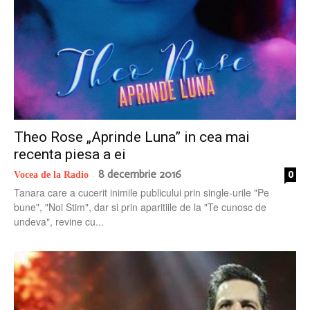
Theo Rose „Aprinde Luna” in cea mai
recenta piesa a ei
8 decembrie 2016
0
Vocea de la Radio
-
Tanara care a cucerit inimile publicului prin single-urile "Pe
bune", "Noi Stim", dar si prin aparitiile de la "Te cunosc de
undeva", revine cu...