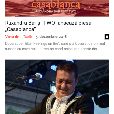
Ruxandra Bar și TWO lansează piesa
„Casablanca”
9 decembrie 2016
0
Vocea de la Radio
-
Dupa super hitul 'Feelings on fire', care s-a bucurat de un real
succes cu ceva ani in urma pe cand baietii erau parte din...