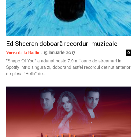
Ed Sheeran doboară recorduri muzicale
15 ianuarie 2017
0
Vocea de la Radio
-
"Shape Of You" a adunat peste 7,9 milioane de streamuri in
Spotify intr-o singura zi, doborand astfel recordul detinut anterior
de piesa “Hello” de...