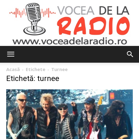
Vocea
Acasă
Etichete
Turnee
Etichetă: turnee
de
la