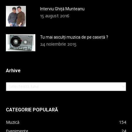
Interviu Ghiță Munteanu
15 august 2016
Tu mai asculți muzica de pe casetă ?
24 noiembrie 2015
Arhive
Arhive
CATEGORIE POPULARĂ
Muzică
154
Evenimente
24