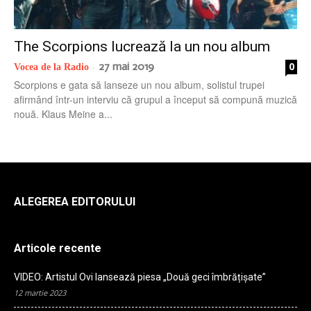
radio
The Scorpions lucrează la un nou album
27 mai 2019
0
Vocea de la Radio
-
Scorpions e gata să lanseze un nou album, solistul trupei
afirmând într-un interviu că grupul a început să compună muzică
nouă. Klaus Meine a...
ALEGEREA EDITORULUI
Articole recente
VIDEO: Artistul Ovi lansează piesa „Două geci îmbrățișate”
12 martie 2023