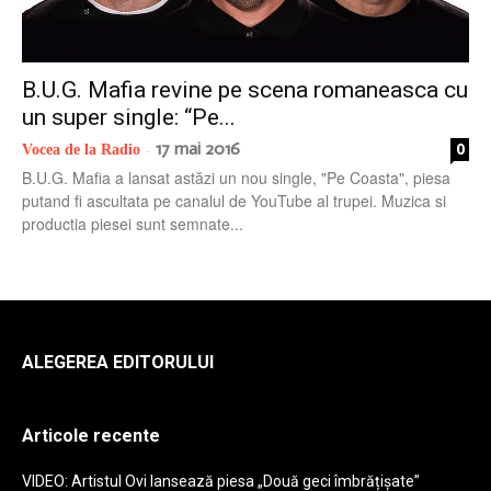
radio
B.U.G. Mafia revine pe scena romaneasca cu
un super single: “Pe...
17 mai 2016
0
Vocea de la Radio
-
B.U.G. Mafia a lansat astăzi un nou single, "Pe Coasta", piesa
putand fi ascultata pe canalul de YouTube al trupei. Muzica si
productia piesei sunt semnate...
ALEGEREA EDITORULUI
Articole recente
VIDEO: Artistul Ovi lansează piesa „Două geci îmbrățișate”