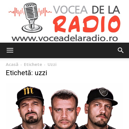
Vocea
Acasă
Etichete
Uzzi
Etichetă: uzzi
de
la