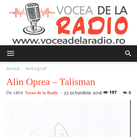
Vocea
Acasă
Autograf
Alin Oprea – Talisman
de
197
De către
-
0
22 octombrie 2016
Vocea de la Radio
la