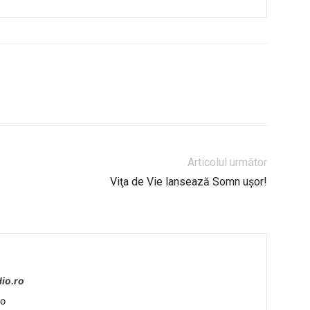
Articolul următor
Viţa de Vie lansează Somn uşor!
io.ro
io