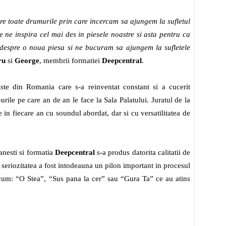
re toate drumurile prin care incercam sa ajungem la sufletul
ne inspira cel mai des in piesele noastre si asta pentru ca
e despre o noua piesa si ne bucuram sa ajungem la sufletele
ru
si
George
, membrii formatiei
Deepcentral
.
iste din Romania care s-a reinventat constant si a cucerit
urile pe care an de an le face la Sala Palatului. Juratul de la
e in fiecare an cu soundul abordat, dar si cu versatilitatea de
anesti si formatia
Deepcentral
s-a produs datorita calitatii de
 seriozitatea a fost intodeauna un pilon important in procesul
recum: “O Stea”, “Sus pana la cer” sau “Gura Ta” ce au atins