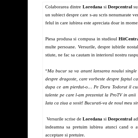
Colaborarea dintre
Loredana
si
Deepcentral
sur
un subiect despre care s-au scris nenumarate ver
felul in care iubirea este apreciata doar in mome
Piesa produsa si compusa in studioul
HitCentr
multe persoane. Versurile, despre iubirile nosta
stiute, ne fac sa cautam in interiorul nostru ras
“
Ma bucur sa va anunt lansarea noului single
despre dragoste, care vorbeste despre faptul ca
dupa ce am pierdut-o… Pe Doru Todorut il cun
talente pe care l-am prezentat la ProTV in anii
Iata ca ziua a sosit! Bucurati-va de noul meu s
Versurile scrise de
Loredana
si
Deepcentral
ad
indeamna sa pretuim iubirea atunci cand o 
acceptare si pretuire.