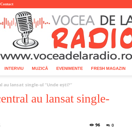
Contact
INTERVIU
MUZICĂ
EVENIMENTE
FRESH MAGAZIN
Vocea
 au lansat single-ul “Unde ești?”
tral au lansat single-
de
96
0
6