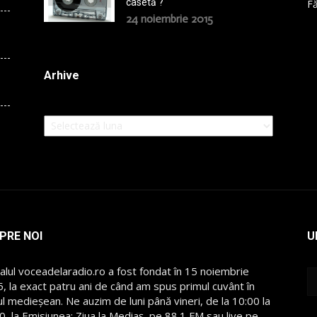
casetă ?
Fă
24 noiembrie 2015
Arhive
Arhive
PRE NOI
U
alul voceadelaradio.ro a fost fondat în 15 noiembrie
, la exact patru ani de când am spus primul cuvânt în
l medieșean. Ne auzim de luni până vineri, de la 10:00 la
0, la Emisiunea: Ziua la Mediaș, pe 88.1 FM sau live pe