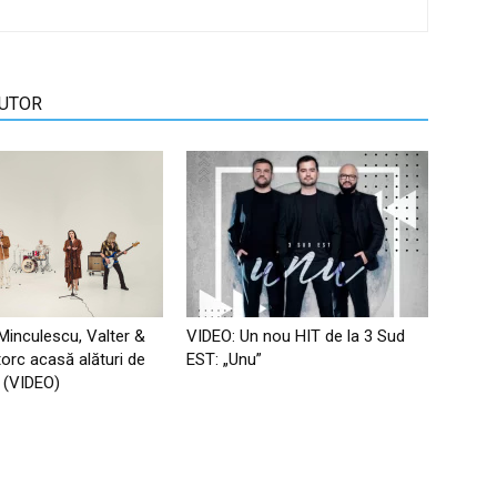
AUTOR
 Minculescu, Valter &
VIDEO: Un nou HIT de la 3 Sud
torc acasă alături de
EST: „Unu”
ip (VIDEO)