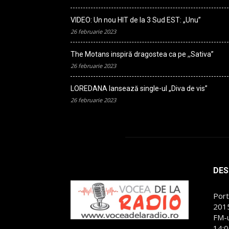
VIDEO: Un nou HIT de la 3 Sud EST: „Unu”
26 februarie 2023
The Motans inspiră dragostea ca pe ,,Sativa”
26 februarie 2023
LOREDANA lansează single-ul „Diva de vis”
26 februarie 2023
DES
Port
2015
FM-u
14:0