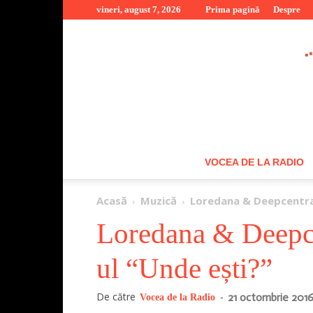
vineri, august 7, 2026
Prima pagină
Despre
VOCEA DE LA RADIO
Acasă
Muzică
Loredana & Deepcentral
Loredana & Deepcen
ul “Unde ești?”
De către
-
21 octombrie 201
Vocea de la Radio