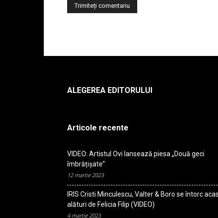
ALEGEREA EDITORULUI
Articole recente
VIDEO: Artistul Ovi lansează piesa „Două geci
îmbrățișate”
12 martie 2023
IRIS Cristi Minculescu, Valter & Boro se întorc aca
alături de Felicia Filip (VIDEO)
4 martie 2023