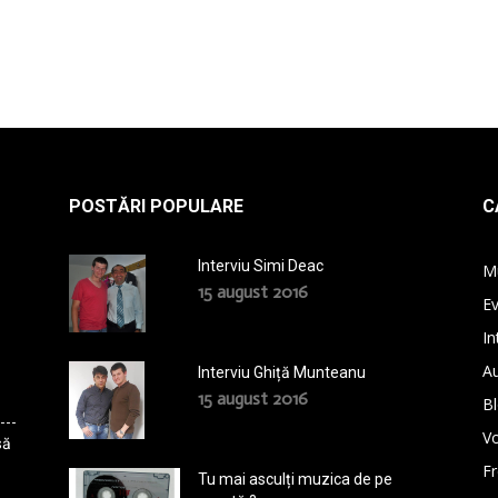
POSTĂRI POPULARE
C
Interviu Simi Deac
M
15 august 2016
E
In
A
Interviu Ghiță Munteanu
15 august 2016
B
Vo
să
F
Tu mai asculți muzica de pe