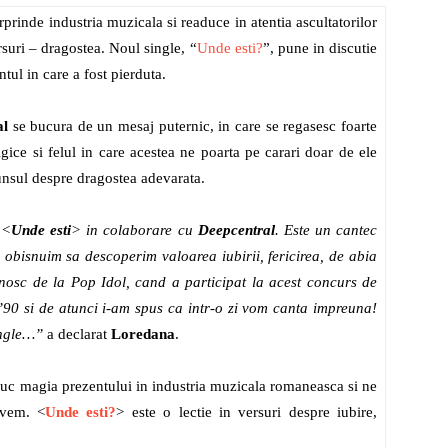
prinde industria muzicala si readuce in atentia ascultatorilor
suri – dragostea. Noul single, “
Unde esti?
”, pune in discutie
ntul in care a fost pierduta.
la
al
se bucura de un mesaj puternic, in care se regasesc foarte
lgice si felul in care acestea ne poarta pe carari doar de ele
punsul despre dragostea adevarata.
radio
 <
Unde esti
> in colaborare cu
Deepcentral
. Este un cantec
 obisnuim sa descoperim valoarea iubirii, fericirea, de abia
osc de la Pop Idol, cand a participat la acest concurs de
 ’90 si de atunci i-am spus ca intr-o zi vom canta impreuna!
ingle…”
a declarat
Loredana
.
uc magia prezentului in industria muzicala romaneasca si ne
avem. <
Unde esti?
> este o lectie in versuri despre iubire,