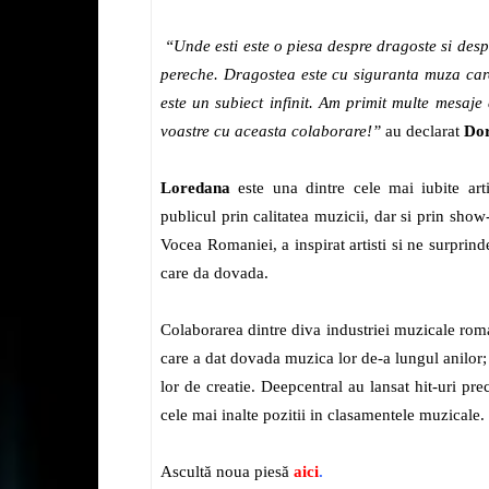
“Unde esti este o piesa despre dragoste si desp
pereche. Dragostea este cu siguranta muza care 
este un subiect infinit. Am primit multe mesaj
voastre cu aceasta colaborare!”
au declarat
Do
Loredana
este una dintre cele mai iubite art
publicul prin calitatea muzicii, dar si prin show-
Vocea Romaniei, a inspirat artisti si ne surprind
care da dovada.
Colaborarea dintre diva industriei muzicale rom
care a dat dovada muzica lor de-a lungul anilor;
lor de creatie. Deepcentral au lansat hit-uri p
cele mai inalte pozitii in clasamentele muzicale.
Ascultă noua piesă
aici
.