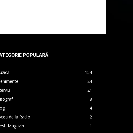
ATEGORIE POPULARĂ
uzică
154
venimente
24
terviu
21
utograf
8
log
4
cea de la Radio
2
resh Magazin
1