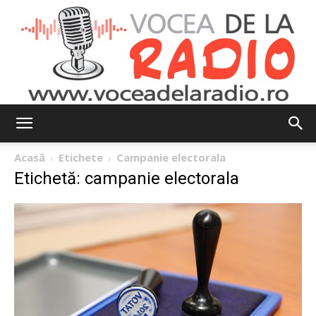
Vocea
Acasă
Etichete
Campanie electorala
Etichetă: campanie electorala
de
la