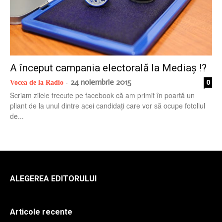
radio
A început campania electorală la Mediaș !?
24 noiembrie 2015
0
Vocea de la Radio
-
Scriam zilele trecute pe facebook că am primit în poartă un
pliant de la unul dintre acei candidați care vor să ocupe fotoliul
de...
ALEGEREA EDITORULUI
Articole recente