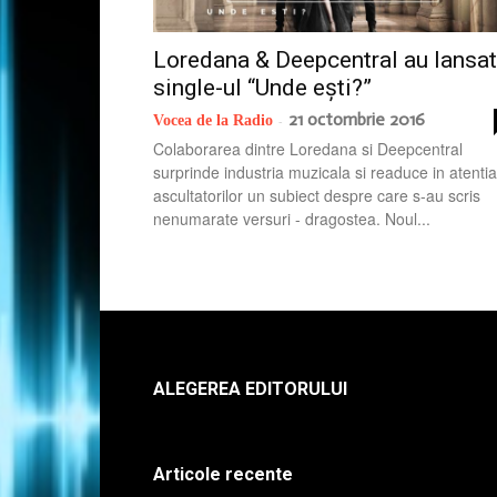
Loredana & Deepcentral au lansat
single-ul “Unde ești?”
21 octombrie 2016
Vocea de la Radio
-
Colaborarea dintre Loredana si Deepcentral
surprinde industria muzicala si readuce in atentia
ascultatorilor un subiect despre care s-au scris
nenumarate versuri - dragostea. Noul...
ALEGEREA EDITORULUI
Articole recente