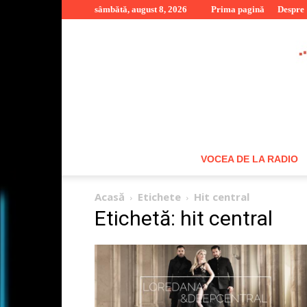
sâmbătă, august 8, 2026
Prima pagină
Despre
VOCEA DE LA RADIO
Acasă
Etichete
Hit central
Etichetă: hit central