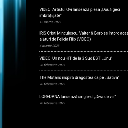
VIDEO: Artistul Ovi lansează piesa „Două geci
îmbrățișate”
12 martie 2023
IRIS Cristi Minculescu, Valter & Boro se întorc aca
alături de Felicia Filip (VIDEO)
4 martie 2023
VIDEO: Un nou HIT de la 3 Sud EST: „Unu”
26 februarie 2023
The Motans inspiră dragostea ca pe ,,Sativa”
26 februarie 2023
LOREDANA lansează single-ul „Diva de vis”
26 februarie 2023