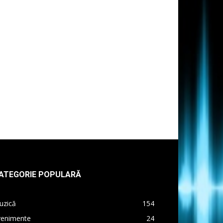
ATEGORIE POPULARĂ
uzică
154
venimente
24