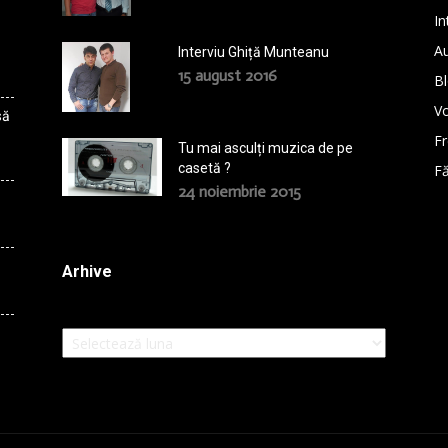
In
A
Interviu Ghiță Munteanu
15 august 2016
B
Vo
să
F
Tu mai asculți muzica de pe
casetă ?
Fă
24 noiembrie 2015
Arhive
Arhive