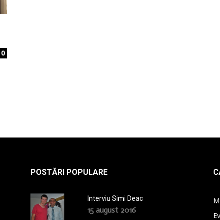
la
0
radio
POSTĂRI POPULARE
C
Interviu Simi Deac
M
15 august 2016
E