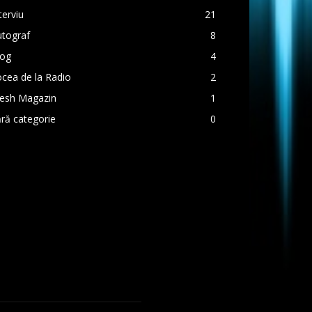
terviu
21
utograf
8
log
4
cea de la Radio
2
resh Magazin
1
ră categorie
0