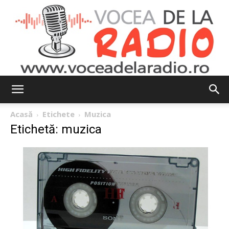
Vocea
Acasă
Etichete
Muzica
Etichetă: muzica
de
la