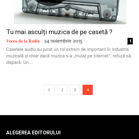
radio
Tu mai asculți muzica de pe casetă ?
24 noiembrie 2015
1
Vocea de la Radio
-
Casetele audio au jucat un rol extrem de important în industria
muzicală și chiar dacă muzica s-a „mutat pe internet”, refuză să
dispară. Un...
2
3
4
ALEGEREA EDITORULUI