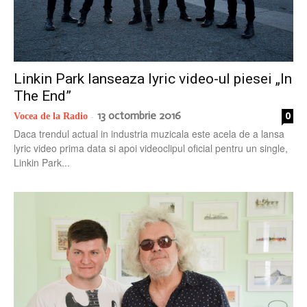
Linkin Park lanseaza lyric video-ul piesei „In
The End”
13 octombrie 2016
0
Vocea de la Radio
-
Daca trendul actual in industria muzicala este acela de a lansa
lyric video prima data si apoi videoclipul oficial pentru un single,
Linkin Park...