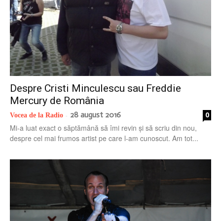
Despre Cristi Minculescu sau Freddie
Mercury de România
28 august 2016
0
Vocea de la Radio
-
Mi-a luat exact o săptămână să îmi revin și să scriu din nou,
despre cel mai frumos artist pe care l-am cunoscut. Am tot...