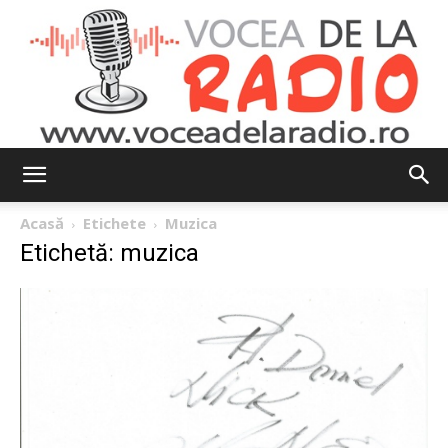
Vocea
Acasă
Etichete
Muzica
Etichetă: muzica
de
la