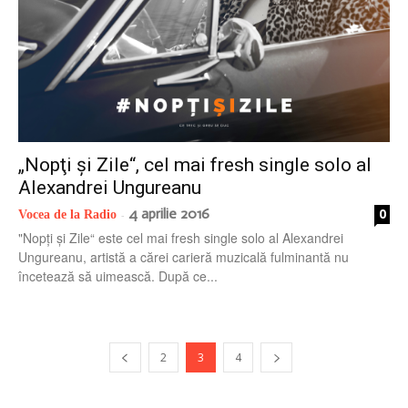
„Nopţi şi Zile“, cel mai fresh single solo al
Alexandrei Ungureanu
4 aprilie 2016
0
Vocea de la Radio
-
"Nopţi şi Zile“ este cel mai fresh single solo al Alexandrei
Ungureanu, artistă a cărei carieră muzicală fulminantă nu
încetează să uimească. După ce...
2
3
4