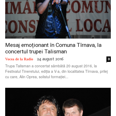
Mesaj emoționant în Comuna Tîrnava, la
concertul trupei Talisman
24 august 2016
0
Vocea de la Radio
-
Trupa Talisman a concertat sâmbătă 20 august 2016, la
Festivalul Tineretului, ediția a V-a, din localitatea Tîrnava, prilej
cu care, Alin Oprea, solistul formației...