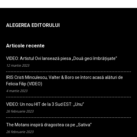
ALEGEREA EDITORULUI
Articole recente
VIDEO: Artistul Ovi lansează piesa „Două geci îmbrățișate”
12 martie 2023
IRIS Cristi Minculescu, Valter & Boro se întorc acasă alături de
Felicia Filip (VIDEO)
4 martie 2023
VIDEO: Un nou HIT de la 3 Sud EST: „Unu”
26 februarie 2023
The Motans inspiră dragostea ca pe ,,Sativa”
26 februarie 2023